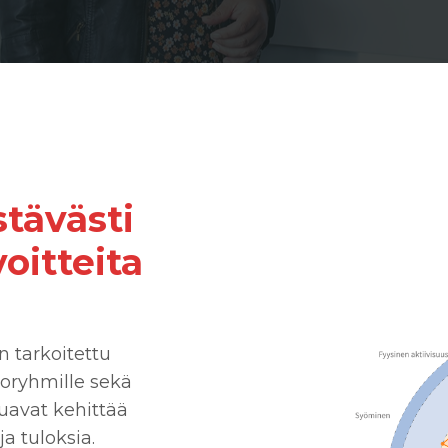
stävästi
oitteita
n tarkoitettu
htoryhmille sekä
aluavat kehittää
a tuloksia.