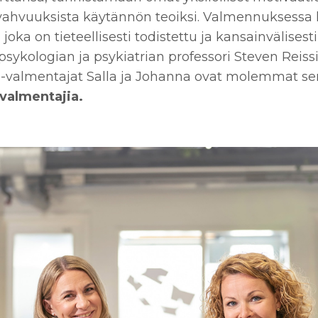
vahvuuksista käytännön teoiksi. Valmennuksessa
, joka on
tieteellisesti todistettu
ja kansainvälisest
psykologian ja psykiatrian professori Stev
en Reiss
i-valmentajat Salla ja Johanna ovat molemmat sert
ivalmentajia.