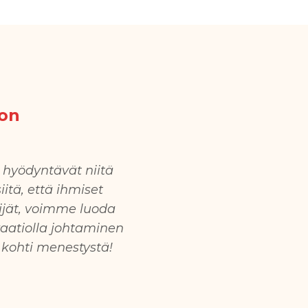
oon
 hyödyntävät niitä
tä, että ihmiset
kijät, voimme luoda
vaatiolla johtaminen
i kohti menestystä!