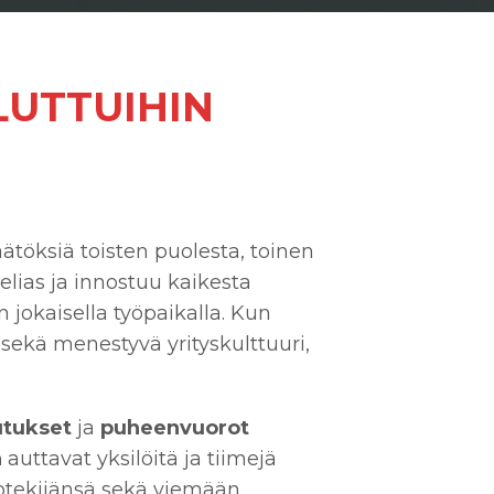
LUTTUIHIN
äätöksiä toisten puolesta, toinen
lias ja innostuu kaikesta
n jokaisella työpaikalla. Kun
 sekä menestyvä yrityskulttuuri,
utukset
ja
puheenvuorot
a
auttavat yksilöitä ja tiimejä
otekijänsä sekä viemään