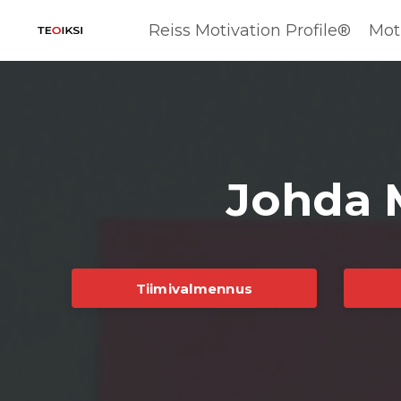
Reiss Motivation Profile®
Mot
Johda M
Tiimivalmennus