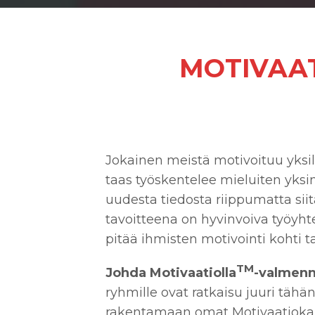
MOTIVAAT
Jokainen meistä motivoituu yksilöl
taas työskentelee mieluiten yksi
uudesta tiedosta riippumatta siitä,
tavoitteena on hyvinvoiva työyhte
pitää ihmisten motivointi kohti tav
TM
Johda Motivaatiolla
-valmen
ryhmille ovat ratkaisu juuri täh
rakentamaan omat Motivaatiokart