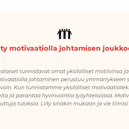
ity motivaatiolla johtamisen joukk
laiset tunnistavat omat yksilölliset motiivinsa ja
tivaatiolla johtaminen
perustuu ymmärrykseen sii
avoin. Kun tunnistamme yksilölliset motivaatiote
eita ja parantaa hyvinvointia työyhteisöissä. Moti
uttuja tuloksia. Liity sinäkin mukaan ja vie tiimis