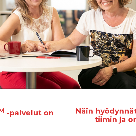
Näin hyödynnät
M
-palvelut on
tiimin ja 