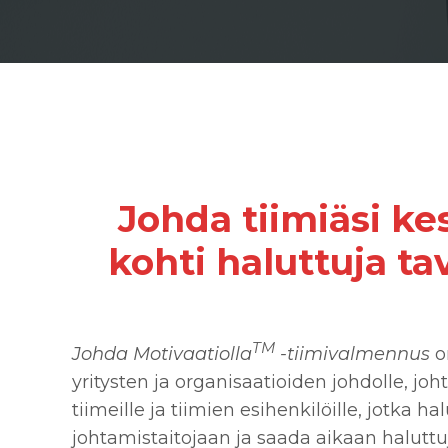
Johda tiimiäsi ke
kohti haluttuja tav
TM
Johda Motivaatiolla
-tiimivalmennus
o
yritysten ja organisaatioiden johdolle, jo
tiimeille ja tiimien esihenkilöille, jotka h
johtamistaitojaan ja saada aikaan haluttuj