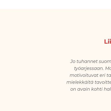
Li
Jo tuhannet suoma
työarjessaan. Mo
motivoituvat eri t
mielekkäitä tavoitt
on avain kohti hal