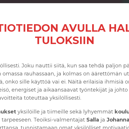
IOTIEDON AVULLA HA
TULOKSIIN
lisesti. Joku nauttii siitä, kun saa tehdä paljon p
n omassa rauhassaan, ja kolmas on äärettömän ute
 onko sille käyttöä vai ei. Näitä erilaisia ihmisiä o
isö, energiset ja aikaansaavat työntekijät ja johto
oitteita toteuttaa yksilöllisesti.
nukset
yksilöille ja tiimeille sekä lyhyemmät
koul
än tarpeeseen. Teoiksi-valmentajat
Salla
ja
Johann
tansa, tunnistamaan omat yksilölliset motivaati