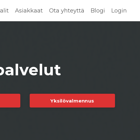
lit
Asiakkaat
Ota yhteyttä
Blogi
Login
palvelut
Yksilövalmennus