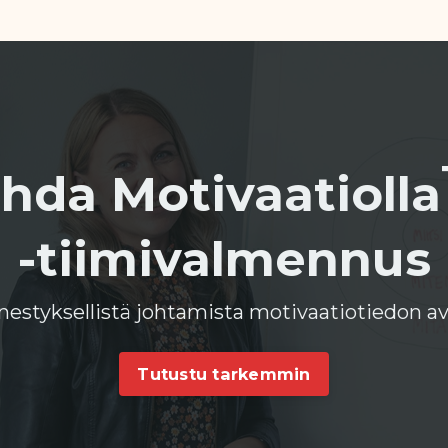
hda Motivaatiolla
-tiimivalmennus
estyksellistä johtamista motivaatiotiedon av
Tutustu tarkemmin