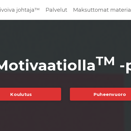
ivoiva johtaja™️
Palvelut
Maksuttomat materiaa
TM
otivaatiolla
-
Koulutus
Puheenvuoro