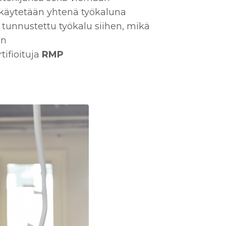
 käytetään yhtenä työkaluna
i tunnustettu työkalu siihen, mikä
in
ifioituja
RMP