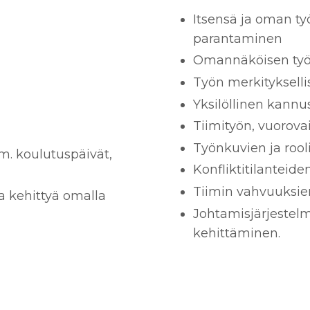
Itsensä ja oman t
parantaminen
Omannäköisen työa
Työn merkitykselli
Yksilöllinen kann
Tiimityön, vuorov
Työnkuvien ja ro
im. koulutuspäivät,
Konfliktitilanteid
Tiimin vahvuuksie
ja kehittyä omalla
Johtamisjärjestelm
kehittäminen.