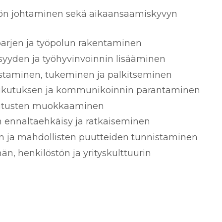
yön johtaminen sekä aikaansaamiskyvyn
rjen ja työpolun rakentaminen
syyden ja työhyvinvoinnin lisääminen
ustaminen, tukeminen ja palkitseminen
aikutuksen ja kommunikoinnin parantaminen
olitusten muokkaaminen
en ennaltaehkäisy ja ratkaiseminen
n ja mahdollisten puutteiden tunnistaminen
än, henkilöstön ja yrityskulttuurin